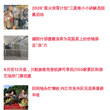
2026“星火培育计划”三星堆小小讲解员招
募启动
德阳什邡援建冻库为花菇卖上好价钱添
足“冻”力
8月至12月底，川航旅客凭登机牌可享四川50家景区和演
艺场所门票优惠
田间地头忙增收 内江市东兴区无花果喜获
丰收