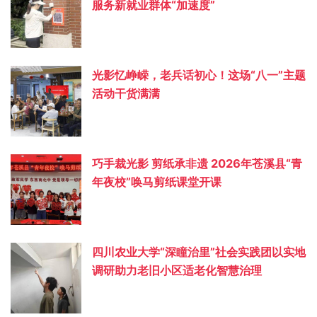
服务新就业群体“加速度”
光影忆峥嵘，老兵话初心！这场“八一”主题
活动干货满满
巧手裁光影 剪纸承非遗 2026年苍溪县“青
年夜校”唤马剪纸课堂开课
四川农业大学“深瞳治里”社会实践团以实地
调研助力老旧小区适老化智慧治理