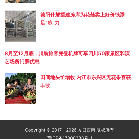
德阳什邡援建冻库为花菇卖上好价钱添
足“冻”力
8月至12月底，川航旅客凭登机牌可享四川50家景区和演
艺场所门票优惠
田间地头忙增收 内江市东兴区无花果喜获
丰收
Copyright © 2017 - 2026 今日西南 版权所有
蜀ICP备17008388号-1