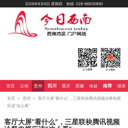
2026年8月6日 星期四
热线: 028-86630890
四川
推荐
首页
云南
贵州
重庆
西藏
体娱
健康
首页
贵州
客厅大屏“看什么”，三星联袂腾讯视频诠释电视
应该“这么看”
客厅大屏“看什么”，三星联袂腾讯视频