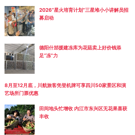
2026“星火培育计划”三星堆小小讲解员招
募启动
德阳什邡援建冻库为花菇卖上好价钱添
足“冻”力
8月至12月底，川航旅客凭登机牌可享四川50家景区和演
艺场所门票优惠
田间地头忙增收 内江市东兴区无花果喜获
丰收