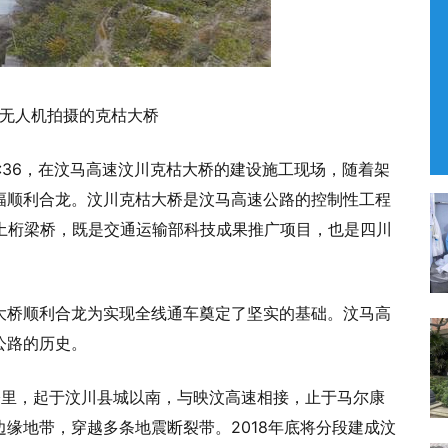
日无人机拍摄的克枯大桥
9:36，在汶马高速汶川克枯大桥的建设施工现场，随着架
幅顺利合龙。汶川克枯大桥是汶马高速公路的控制性工程
凝土桁梁桥，既是交通运输部科技成果推广项目，也是四川
大桥顺利合龙为实现全线通车奠定了坚实的基础。汶马高
公路的历史。
公里，起于汶川县城以南，与映汶高速相接，止于马尔康
缘地带，穿越多条地震断裂带。2018年底将分段建成汶