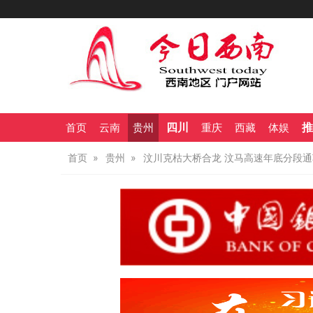
四川
推
首页
云南
贵州
重庆
西藏
体娱
首页
贵州
汶川克枯大桥合龙 汶马高速年底分段通