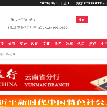
2026年8月10日 星期一
热线: 028-8663089
搜索
纠错及不良信息举报电话：028-86630890
荐
文化
焦点
健康
家居
教育
旅游
汽车
热闻
生
车105公里