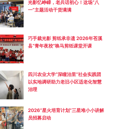
光影忆峥嵘，老兵话初心！这场“八
一”主题活动干货满满
巧手裁光影 剪纸承非遗 2026年苍溪
县“青年夜校”唤马剪纸课堂开课
四川农业大学“深瞳治里”社会实践团
以实地调研助力老旧小区适老化智慧
治理
2026“星火培育计划”三星堆小小讲解
员招募启动