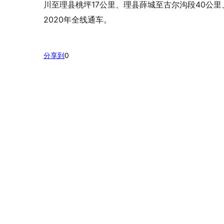
川至理县桃坪17公里、理县薛城至古尔沟段40公里
2020年全线通车。
分享到
0