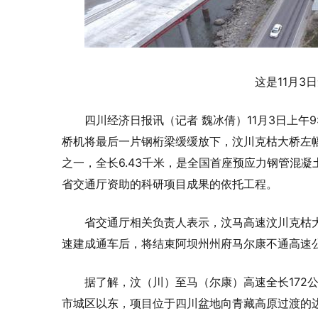
这是11月3
四川经济日报讯（记者 魏冰倩）11月3日上午
桥机将最后一片钢桁梁缓缓放下，汶川克枯大桥左
之一，全长6.43千米，是全国首座预应力钢管混
省交通厅资助的科研项目成果的依托工程。
省交通厅相关负责人表示，汶马高速汶川克枯
速建成通车后，将结束阿坝州州府马尔康不通高速
据了解，汶（川）至马（尔康）高速全长172
市城区以东，项目位于四川盆地向青藏高原过渡的边