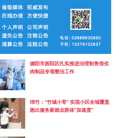
德阳市旌阳区扎实推进治理制售假劣
肉制品专项整治工作
绵竹：“竹城小哥” 实现小区全域覆盖
跑出服务新就业群体“加速度”