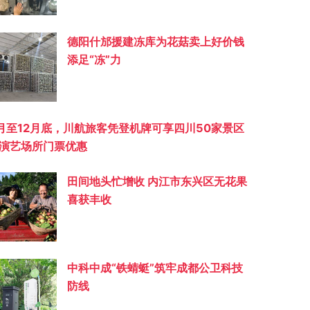
德阳什邡援建冻库为花菇卖上好价钱
添足“冻”力
月至12月底，川航旅客凭登机牌可享四川50家景区
演艺场所门票优惠
田间地头忙增收 内江市东兴区无花果
喜获丰收
中科中成“铁蜻蜓”筑牢成都公卫科技
防线