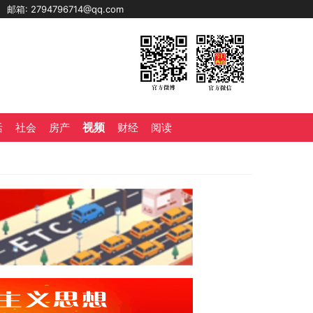
0
邮箱: 2794796714@qq.com
视频
活
社会
房产
财经
阅读