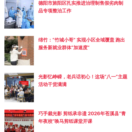
德阳市旌阳区扎实推进治理制售假劣肉制
品专项整治工作
绵竹：“竹城小哥” 实现小区全域覆盖 跑出
服务新就业群体“加速度”
光影忆峥嵘，老兵话初心！这场“八一”主题
活动干货满满
巧手裁光影 剪纸承非遗 2026年苍溪县“青
年夜校”唤马剪纸课堂开课