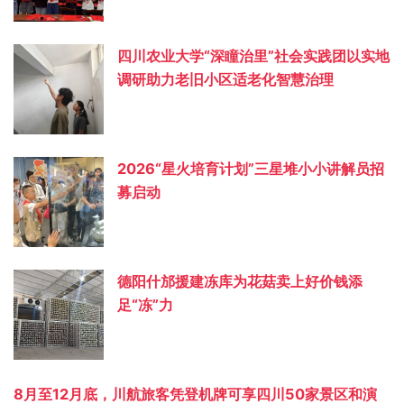
四川农业大学“深瞳治里”社会实践团以实地
调研助力老旧小区适老化智慧治理
2026“星火培育计划”三星堆小小讲解员招
募启动
德阳什邡援建冻库为花菇卖上好价钱添
足“冻”力
8月至12月底，川航旅客凭登机牌可享四川50家景区和演