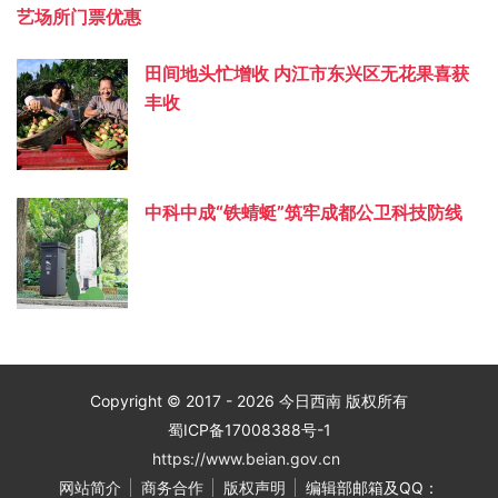
艺场所门票优惠
田间地头忙增收 内江市东兴区无花果喜获
丰收
中科中成“铁蜻蜓”筑牢成都公卫科技防线
Copyright © 2017 - 2026 今日西南 版权所有
蜀ICP备17008388号-1
https://www.beian.gov.cn
网站简介
商务合作
版权声明
编辑部邮箱及QQ：