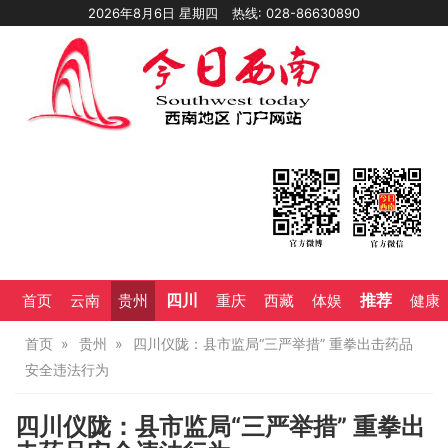
2026年8月6日 星期四
热线: 028-86630890
四川
推荐
首页
云南
贵州
重庆
西藏
体娱
健康
首页
贵州
四川仪陇：县市监局“三严举措” 重拳出击药品
安全违法行为
四川仪陇：县市监局“三严举措” 重拳出