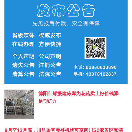
德阳什邡援建冻库为花菇卖上好价钱添
足“冻”力
8月至12月底，川航旅客凭登机牌可享四川50家景区和演