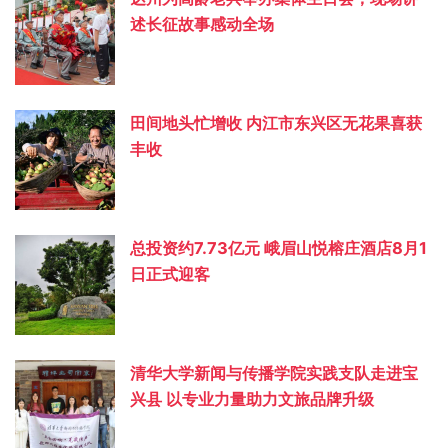
述长征故事感动全场
田间地头忙增收 内江市东兴区无花果喜获
丰收
总投资约‌7.73亿元 峨眉山悦榕庄酒店8月1
日正式迎客
清华大学新闻与传播学院实践支队走进宝
兴县 以专业力量助力文旅品牌升级