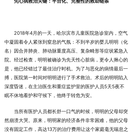
先心病救治关键：平台化、完整性的救助链条
2018年4月的一天，哈尔滨市儿童医院急诊室内，空气
中凝固着令人紧张到窒息的气氛：不到半岁的婴儿明明（化
名）因合并肺炎、肺动脉重度高压、复杂畸形等症状紧急入
院。经过检查，明明被确诊为先天性心脏病，更令人揪心的
是，他已经错过了最佳治疗时机。为了与恶化的病情最后一
搏，医院第一时间对明明进行了手术救治。术后的明明陷入
深度昏迷，在主治医生和重症监护室的医护人员5天5夜不
眠不休地看护和守候下，他终于转危为安。
当所有医护人员都长舒一口气的时候，明明的父母却突
然崩溃大哭。原来，明明家的经济条件非常困难，他的父母
没有固定工作，高达13万的治疗费用让这个家庭毫无喘息之