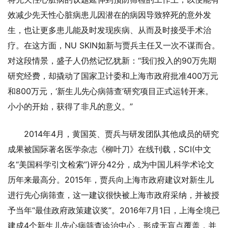
效减少先天性心脏病患儿因潜在的病因导致猝死的意外发
生，也让更多患儿能及时发现疾病、从而及时接受手术治
疗。在这方面，NU SKIN如新与贾兵主任又一次不谋而合。
对这段情景，盛子人仍然记忆犹新：“我们投入的90万先期
研究经费，却撬动了国家卫计委和上海市政府批准400万元
和800万元，‘新生儿先心病筛查’研究项目正式运转开来。
小小的开始，获得了非凡的意义。”
2014年4月，黄国英、贾兵与研发团队其他成员的研究
成果被国际著名医学杂志《柳叶刀》在线刊载，SCI(中文
名“美国科学引文检索”)评分42分，成为中国儿科学术论文
历年来最高分。2015年，贾兵向上海市政府建议对新生儿
进行先心病筛查，这一建议很快被上海市政府采纳，并被授
予当年“最佳政府政策建议奖”。2016年7月1日，上海全境已
建成4个新生儿先心病筛查诊治中心，形成无盲点覆盖，并