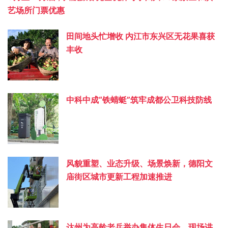
艺场所门票优惠
田间地头忙增收 内江市东兴区无花果喜获
丰收
中科中成“铁蜻蜓”筑牢成都公卫科技防线
风貌重塑、业态升级、场景焕新，德阳文
庙街区城市更新工程加速推进
达州为高龄老兵举办集体生日会，现场讲