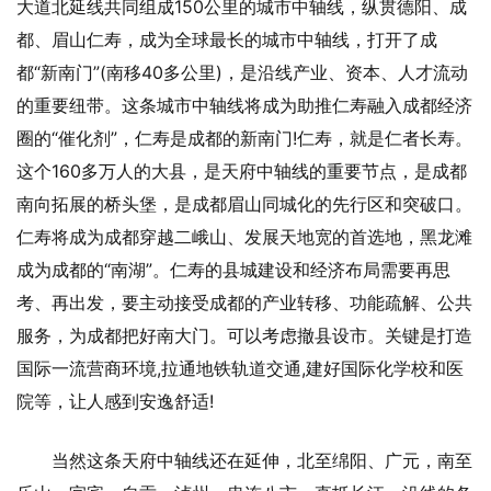
大道北延线共同组成150公里的城市中轴线，纵贯德阳、成
都、眉山仁寿，成为全球最长的城市中轴线，打开了成
都“新南门”(南移40多公里)，是沿线产业、资本、人才流动
的重要纽带。这条城市中轴线将成为助推仁寿融入成都经济
圈的“催化剂”，仁寿是成都的新南门!仁寿，就是仁者长寿。
这个160多万人的大县，是天府中轴线的重要节点，是成都
南向拓展的桥头堡，是成都眉山同城化的先行区和突破口。
仁寿将成为成都穿越二峨山、发展天地宽的首选地，黑龙滩
成为成都的“南湖”。仁寿的县城建设和经济布局需要再思
考、再出发，要主动接受成都的产业转移、功能疏解、公共
服务，为成都把好南大门。可以考虑撤县设市。关键是打造
国际一流营商环境,拉通地铁轨道交通,建好国际化学校和医
院等，让人感到安逸舒适!
当然这条天府中轴线还在延伸，北至绵阳、广元，南至