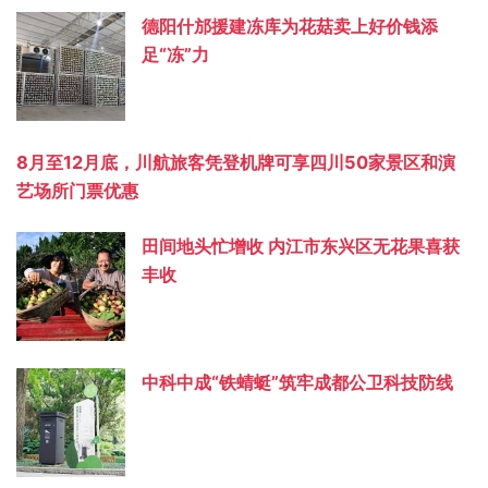
德阳什邡援建冻库为花菇卖上好价钱添
足“冻”力
8月至12月底，川航旅客凭登机牌可享四川50家景区和演
艺场所门票优惠
田间地头忙增收 内江市东兴区无花果喜获
丰收
中科中成“铁蜻蜓”筑牢成都公卫科技防线