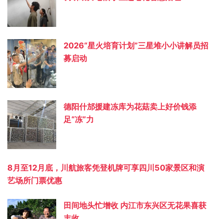
2026“星火培育计划”三星堆小小讲解员招
募启动
德阳什邡援建冻库为花菇卖上好价钱添
足“冻”力
8月至12月底，川航旅客凭登机牌可享四川50家景区和演
艺场所门票优惠
田间地头忙增收 内江市东兴区无花果喜获
丰收