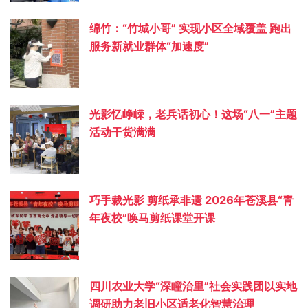
绵竹：“竹城小哥” 实现小区全域覆盖 跑出
服务新就业群体“加速度”
光影忆峥嵘，老兵话初心！这场“八一”主题
活动干货满满
巧手裁光影 剪纸承非遗 2026年苍溪县“青
年夜校”唤马剪纸课堂开课
四川农业大学“深瞳治里”社会实践团以实地
调研助力老旧小区适老化智慧治理