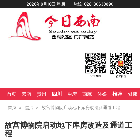
2026年8月10日 星期一
热线: 028-86630890
四川
推荐
首页
云南
贵州
重庆
西藏
体娱
健康
首页
焦点
故宫博物院启动地下库房改造及通道工程
故宫博物院启动地下库房改造及通道工
程