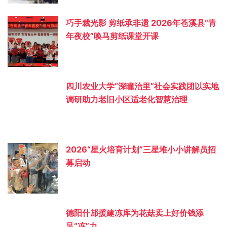
巧手裁光影 剪纸承非遗 2026年苍溪县“青
年夜校”唤马剪纸课堂开课
四川农业大学“深瞳治里”社会实践团以实地
调研助力老旧小区适老化智慧治理
2026“星火培育计划”三星堆小小讲解员招
募启动
德阳什邡援建冻库为花菇卖上好价钱添
足“冻”力