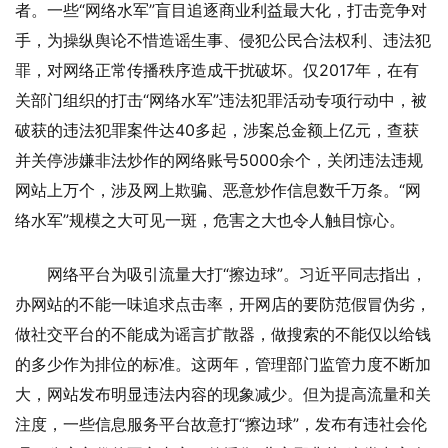
者。一些“网络水军”盲目追逐商业利益最大化，打击竞争对
手，为操纵舆论不惜造谣生事、侵犯公民合法权利、违法犯
罪，对网络正常传播秩序造成干扰破坏。仅2017年，在有
关部门组织的打击“网络水军”违法犯罪活动专项行动中，被
破获的违法犯罪案件达40多起，涉案总金额上亿元，查获
并关停涉嫌非法炒作的网络账号5000余个，关闭违法违规
网站上万个，涉及网上欺骗、恶意炒作信息数千万条。“网
络水军”规模之大可见一斑，危害之大也令人触目惊心。
网络平台为吸引流量大打“擦边球”。习近平同志指出，
办网站的不能一味追求点击率，开网店的要防范假冒伪劣，
做社交平台的不能成为谣言扩散器，做搜索的不能仅以给钱
的多少作为排位的标准。这两年，管理部门监管力度不断加
大，网站发布明显违法内容的现象减少。但为提高流量和关
注度，一些信息服务平台故意打“擦边球”，发布有违社会伦