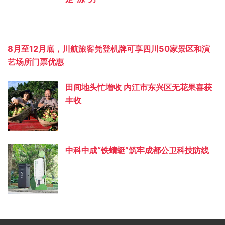
8月至12月底，川航旅客凭登机牌可享四川50家景区和演
艺场所门票优惠
田间地头忙增收 内江市东兴区无花果喜获
丰收
中科中成“铁蜻蜓”筑牢成都公卫科技防线