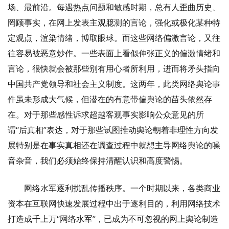
场、最前沿。每遇热点问题和敏感时期，总有人歪曲历史、
罔顾事实，在网上发表主观臆测的言论，强化或极化某种特
定观点，渲染情绪，博取眼球。而这些网络偏激言论，又往
往容易被恶意炒作。一些表面上看似伸张正义的偏激情绪和
言论，很快就会被那些别有用心者所利用，进而将矛头指向
中国共产党领导和社会主义制度。这两年，此类网络舆论事
件虽未形成大气候，但潜在的有意带偏舆论的苗头依然存
在。对于那些感性诉求超越客观事实影响公众意见的所
谓“后真相”表达，对于那些试图推动舆论朝着非理性方向发
展特别是在事实真相还在调查过程中就想主导网络舆论的噪
音杂音，我们必须始终保持清醒认识和高度警惕。
网络水军逐利扰乱传播秩序。一个时期以来，各类商业
资本在互联网快速发展过程中出于逐利目的，利用网络技术
打造成千上万“网络水军”，已成为不可忽视的网上舆论制造