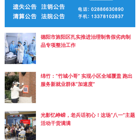
德阳市旌阳区扎实推进治理制售假劣肉制
品专项整治工作
绵竹：“竹城小哥” 实现小区全域覆盖 跑出
服务新就业群体“加速度”
光影忆峥嵘，老兵话初心！这场“八一”主题
活动干货满满