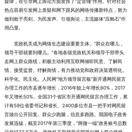
旋律，在引导网上舆论方面发挥了“定音锤”作用。针对社会
热点容易引发网上质疑和网下跟风的网络传播新特点，努力
做到敢于亮剑、为民发声、引领舆论，主流媒体“压舱石”作
用凸显。
党政机关成为网络生态建设重要主体。“群众在哪儿，
领导干部就要到哪儿。”各地各级党政机关和领导干部带头
走网上群众路线，积极主动利用互联网倾听民意、了解民
情、接受监督、纾解舆情，有力推动党和政府决策透明化、
科学化、民主化。人民网“地方领导留言板”新开通网民留言
办理工作的市县逐年增长，2016年较上年增长80%，2017
年又增长50%。全国31个省区市开通网民留言办理工作，累
计有59位省委书记和省长、2400多位市县一把手对网民留
言做出公开回复。群众少跑腿，信息多跑路。我国电子政务
发展迅猛，截至2017年第三季度，“两微一端”政务账号总数
已超过33.6万个。党政机关和领导干部践行网上群众路线，