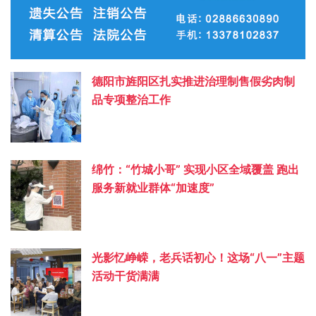
德阳市旌阳区扎实推进治理制售假劣肉制
品专项整治工作
绵竹：“竹城小哥” 实现小区全域覆盖 跑出
服务新就业群体“加速度”
光影忆峥嵘，老兵话初心！这场“八一”主题
活动干货满满