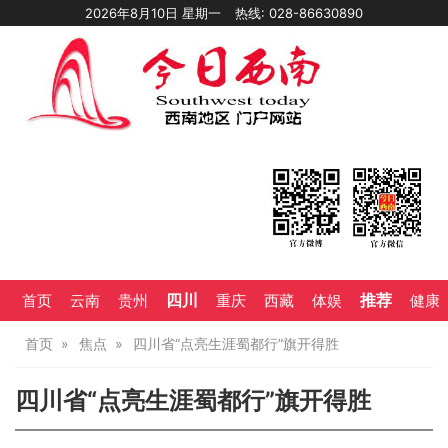
2026年8月10日 星期一
热线: 028-86630890
四川
推荐
首页
云南
贵州
重庆
西藏
体娱
健康
首页
焦点
四川省“点亮生涯蜀都行”旗开得胜
四川省“点亮生涯蜀都行”旗开得胜