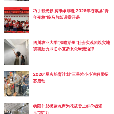
巧手裁光影 剪纸承非遗 2026年苍溪县“青
年夜校”唤马剪纸课堂开课
四川农业大学“深瞳治里”社会实践团以实地
调研助力老旧小区适老化智慧治理
2026“星火培育计划”三星堆小小讲解员招
募启动
德阳什邡援建冻库为花菇卖上好价钱添
足“冻”力