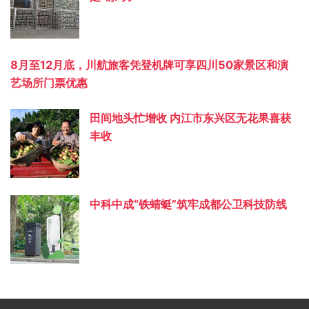
8月至12月底，川航旅客凭登机牌可享四川50家景区和演
艺场所门票优惠
田间地头忙增收 内江市东兴区无花果喜获
丰收
中科中成“铁蜻蜓”筑牢成都公卫科技防线