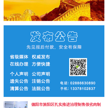
德阳市旌阳区扎实推进治理制售假劣肉制