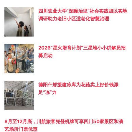
四川农业大学“深瞳治里”社会实践团以实地
调研助力老旧小区适老化智慧治理
2026“星火培育计划”三星堆小小讲解员招
募启动
德阳什邡援建冻库为花菇卖上好价钱添
足“冻”力
8月至12月底，川航旅客凭登机牌可享四川50家景区和演
艺场所门票优惠