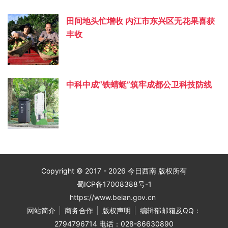
田间地头忙增收 内江市东兴区无花果喜获
丰收
中科中成“铁蜻蜓”筑牢成都公卫科技防线
Copyright © 2017 - 2026 今日西南 版权所有
蜀ICP备17008388号-1
https://www.beian.gov.cn
网站简介
商务合作
版权声明
编辑部邮箱及QQ：
2794796714 电话：028-86630890