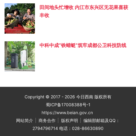
田间地头忙增收 内江市东兴区无花果喜获
丰收
中科中成“铁蜻蜓”筑牢成都公卫科技防线
Copyright © 2017 - 2026 今日西南 版权所有
蜀ICP备17008388号-1
https://www.beian.gov.cn
网站简介
商务合作
版权声明
编辑部邮箱及QQ：
2794796714 电话：028-86630890