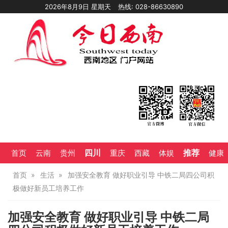
2026年8月9日 星期天
热线: 028-86630890
四川
推荐
首页
云南
贵州
重庆
西藏
体娱
健康
首页
生活
加强安全教育 做好职业引导 中铁二局四公司积
极做好新员工培养工作
加强安全教育 做好职业引导 中铁二局