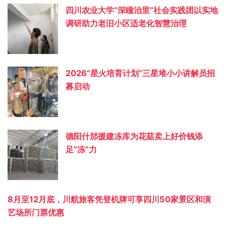
四川农业大学“深瞳治里”社会实践团以实地
调研助力老旧小区适老化智慧治理
2026“星火培育计划”三星堆小小讲解员招
募启动
德阳什邡援建冻库为花菇卖上好价钱添
足“冻”力
8月至12月底，川航旅客凭登机牌可享四川50家景区和演
艺场所门票优惠