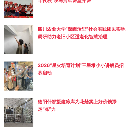
年夜校”唤马剪纸课堂开课
四川农业大学“深瞳治里”社会实践团以实地
调研助力老旧小区适老化智慧治理
2026“星火培育计划”三星堆小小讲解员招
募启动
德阳什邡援建冻库为花菇卖上好价钱添
足“冻”力