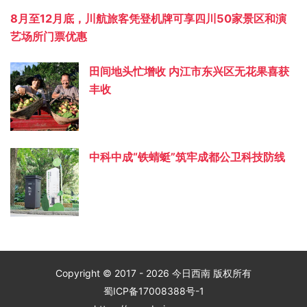
8月至12月底，川航旅客凭登机牌可享四川50家景区和演
艺场所门票优惠
田间地头忙增收 内江市东兴区无花果喜获
丰收
中科中成“铁蜻蜓”筑牢成都公卫科技防线
Copyright © 2017 - 2026 今日西南 版权所有
蜀ICP备17008388号-1