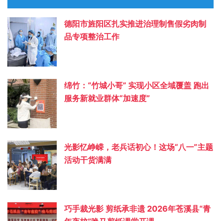
德阳市旌阳区扎实推进治理制售假劣肉制
品专项整治工作
绵竹：“竹城小哥” 实现小区全域覆盖 跑出
服务新就业群体“加速度”
光影忆峥嵘，老兵话初心！这场“八一”主题
活动干货满满
巧手裁光影 剪纸承非遗 2026年苍溪县“青