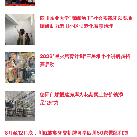
四川农业大学“深瞳治里”社会实践团以实地
调研助力老旧小区适老化智慧治理
2026“星火培育计划”三星堆小小讲解员招
募启动
德阳什邡援建冻库为花菇卖上好价钱添
足“冻”力
8月至12月底，川航旅客凭登机牌可享四川50家景区和演