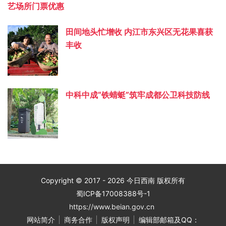
艺场所门票优惠
田间地头忙增收 内江市东兴区无花果喜获
丰收
中科中成“铁蜻蜓”筑牢成都公卫科技防线
Copyright © 2017 - 2026 今日西南 版权所有
蜀ICP备17008388号-1
https://www.beian.gov.cn
网站简介
商务合作
版权声明
编辑部邮箱及QQ：