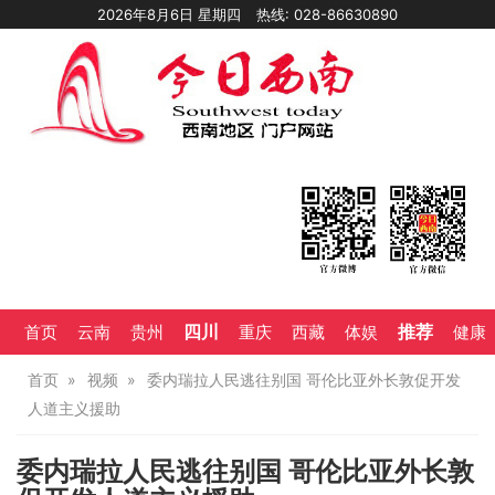
2026年8月6日 星期四
热线: 028-86630890
四川
推荐
首页
云南
贵州
重庆
西藏
体娱
健康
首页
视频
委内瑞拉人民逃往别国 哥伦比亚外长敦促开发
人道主义援助
委内瑞拉人民逃往别国 哥伦比亚外长敦