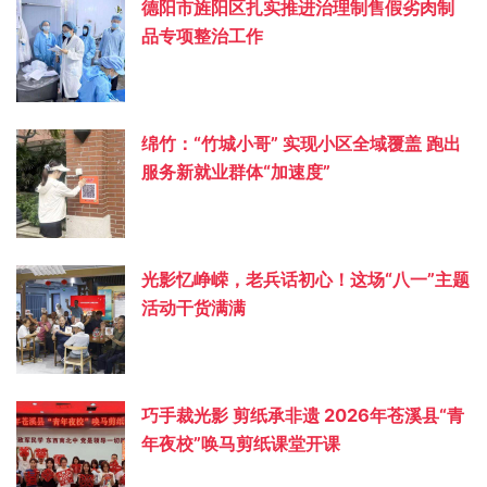
德阳市旌阳区扎实推进治理制售假劣肉制
品专项整治工作
绵竹：“竹城小哥” 实现小区全域覆盖 跑出
服务新就业群体“加速度”
光影忆峥嵘，老兵话初心！这场“八一”主题
活动干货满满
巧手裁光影 剪纸承非遗 2026年苍溪县“青
年夜校”唤马剪纸课堂开课