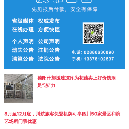
德阳什邡援建冻库为花菇卖上好价钱添
足“冻”力
8月至12月底，川航旅客凭登机牌可享四川50家景区和演
艺场所门票优惠