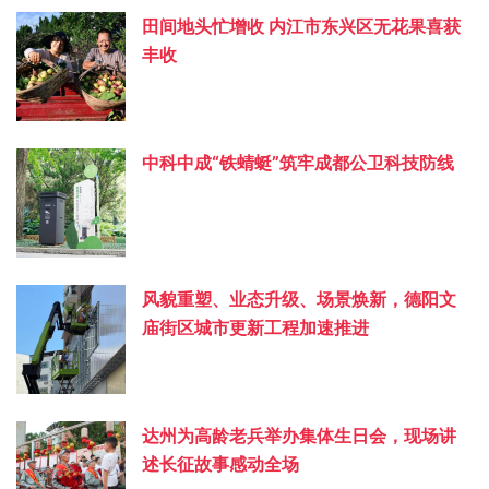
田间地头忙增收 内江市东兴区无花果喜获
丰收
中科中成“铁蜻蜓”筑牢成都公卫科技防线
风貌重塑、业态升级、场景焕新，德阳文
庙街区城市更新工程加速推进
达州为高龄老兵举办集体生日会，现场讲
述长征故事感动全场