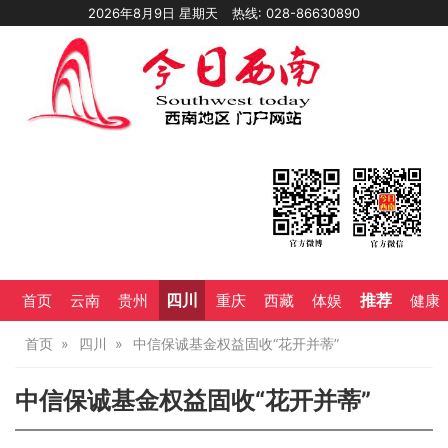
2026年8月9日 星期天
热线: 028-86630890
四川
推荐
首页
云南
贵州
重庆
西藏
体娱
健康
首页
四川
中信保诚基金权益固收“花开并蒂”
中信保诚基金权益固收“花开并蒂”