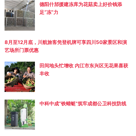
德阳什邡援建冻库为花菇卖上好价钱添
足“冻”力
8月至12月底，川航旅客凭登机牌可享四川50家景区和演
艺场所门票优惠
田间地头忙增收 内江市东兴区无花果喜获
丰收
中科中成“铁蜻蜓”筑牢成都公卫科技防线