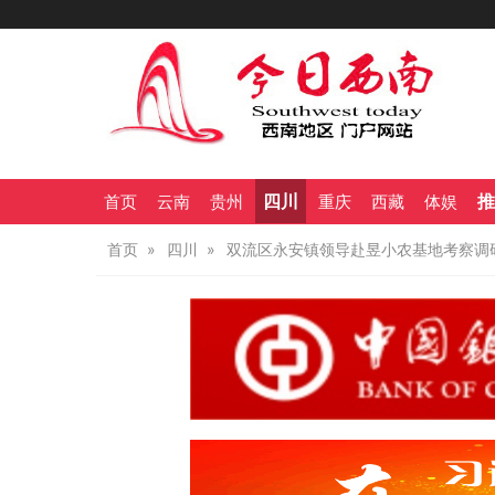
四川
推
首页
云南
贵州
重庆
西藏
体娱
首页
四川
双流区永安镇领导赴昱小农基地考察调