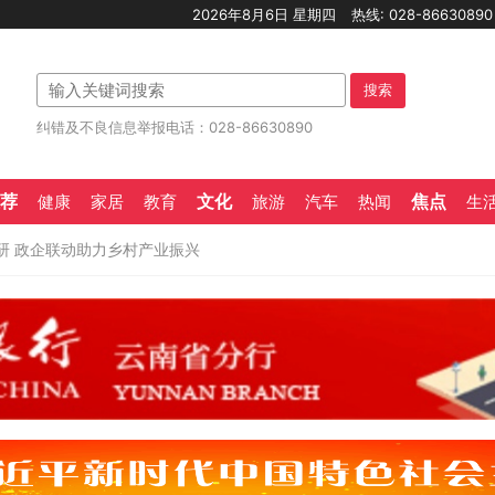
2026年8月6日 星期四
热线: 028-8663089
搜索
纠错及不良信息举报电话：028-86630890
荐
文化
焦点
健康
家居
教育
旅游
汽车
热闻
生
研 政企联动助力乡村产业振兴