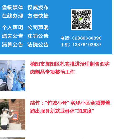
德阳市旌阳区扎实推进治理制售假劣
肉制品专项整治工作
绵竹：“竹城小哥” 实现小区全域覆盖
跑出服务新就业群体“加速度”