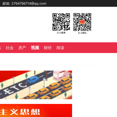
0
邮箱: 2794796714@qq.com
视频
活
社会
房产
财经
阅读