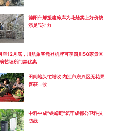
德阳什邡援建冻库为花菇卖上好价钱
添足“冻”力
月至12月底，川航旅客凭登机牌可享四川50家景区
演艺场所门票优惠
田间地头忙增收 内江市东兴区无花果
喜获丰收
中科中成“铁蜻蜓”筑牢成都公卫科技
防线