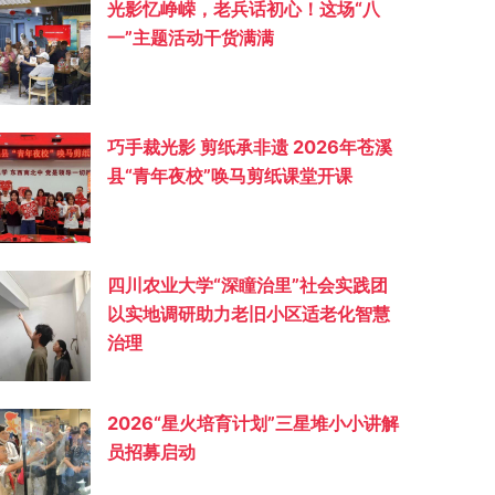
光影忆峥嵘，老兵话初心！这场“八
一”主题活动干货满满
巧手裁光影 剪纸承非遗 2026年苍溪
县“青年夜校”唤马剪纸课堂开课
四川农业大学“深瞳治里”社会实践团
以实地调研助力老旧小区适老化智慧
治理
2026“星火培育计划”三星堆小小讲解
员招募启动