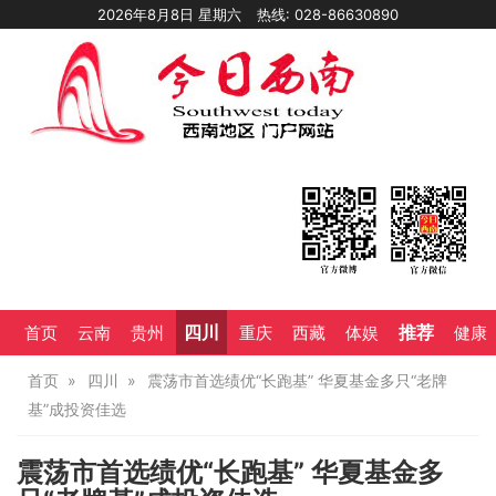
2026年8月8日 星期六
热线: 028-86630890
四川
推荐
首页
云南
贵州
重庆
西藏
体娱
健康
首页
四川
震荡市首选绩优“长跑基” 华夏基金多只“老牌
基”成投资佳选
震荡市首选绩优“长跑基” 华夏基金多