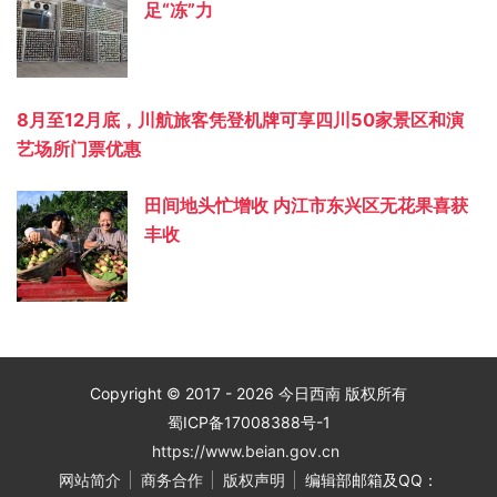
足“冻”力
8月至12月底，川航旅客凭登机牌可享四川50家景区和演
艺场所门票优惠
田间地头忙增收 内江市东兴区无花果喜获
丰收
Copyright © 2017 - 2026 今日西南 版权所有
蜀ICP备17008388号-1
https://www.beian.gov.cn
网站简介
商务合作
版权声明
编辑部邮箱及QQ：