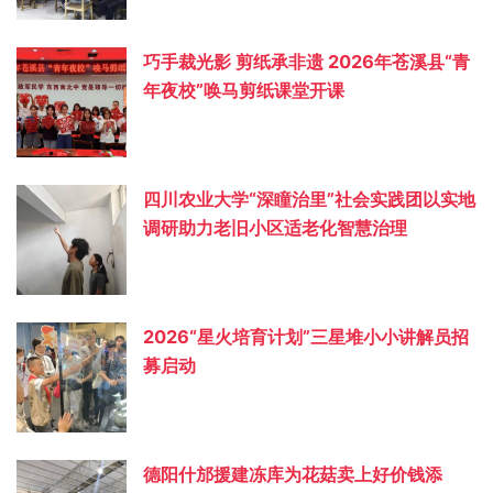
巧手裁光影 剪纸承非遗 2026年苍溪县“青
年夜校”唤马剪纸课堂开课
四川农业大学“深瞳治里”社会实践团以实地
调研助力老旧小区适老化智慧治理
2026“星火培育计划”三星堆小小讲解员招
募启动
德阳什邡援建冻库为花菇卖上好价钱添