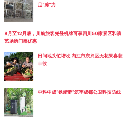
足“冻”力
8月至12月底，川航旅客凭登机牌可享四川50家景区和演
艺场所门票优惠
田间地头忙增收 内江市东兴区无花果喜获
丰收
中科中成“铁蜻蜓”筑牢成都公卫科技防线