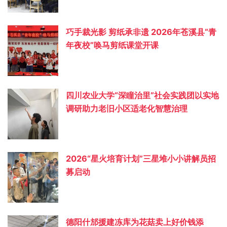
巧手裁光影 剪纸承非遗 2026年苍溪县“青
年夜校”唤马剪纸课堂开课
四川农业大学“深瞳治里”社会实践团以实地
调研助力老旧小区适老化智慧治理
2026“星火培育计划”三星堆小小讲解员招
募启动
德阳什邡援建冻库为花菇卖上好价钱添