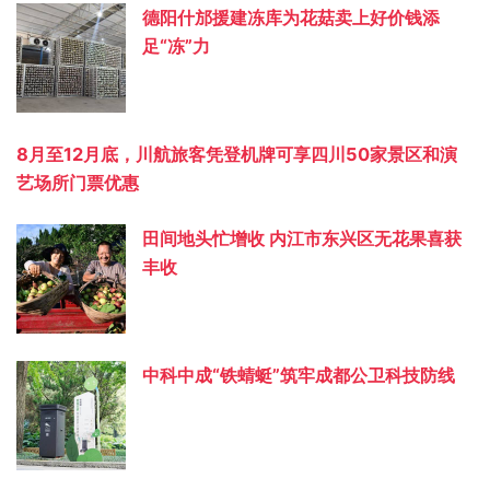
德阳什邡援建冻库为花菇卖上好价钱添
足“冻”力
8月至12月底，川航旅客凭登机牌可享四川50家景区和演
艺场所门票优惠
田间地头忙增收 内江市东兴区无花果喜获
丰收
中科中成“铁蜻蜓”筑牢成都公卫科技防线