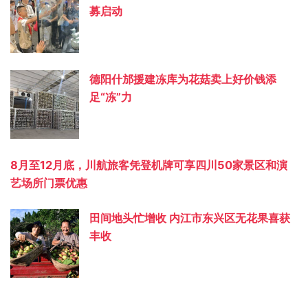
募启动
德阳什邡援建冻库为花菇卖上好价钱添
足“冻”力
8月至12月底，川航旅客凭登机牌可享四川50家景区和演
艺场所门票优惠
田间地头忙增收 内江市东兴区无花果喜获
丰收