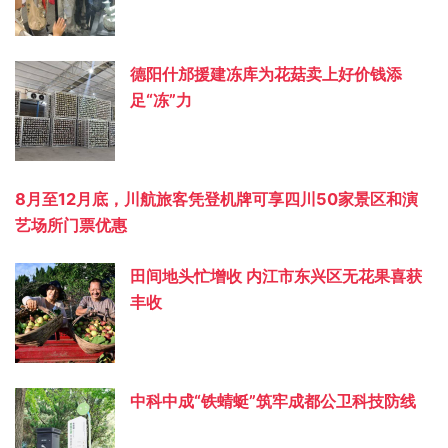
德阳什邡援建冻库为花菇卖上好价钱添
足“冻”力
8月至12月底，川航旅客凭登机牌可享四川50家景区和演
艺场所门票优惠
田间地头忙增收 内江市东兴区无花果喜获
丰收
中科中成“铁蜻蜓”筑牢成都公卫科技防线