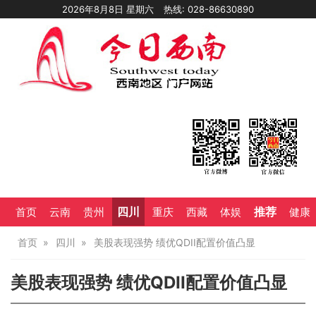
2026年8月8日 星期六
热线: 028-86630890
四川
推荐
首页
云南
贵州
重庆
西藏
体娱
健康
首页
四川
美股表现强势 绩优QDII配置价值凸显
美股表现强势 绩优QDII配置价值凸显