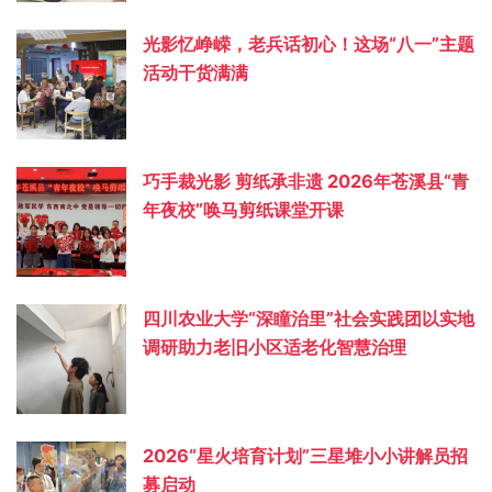
光影忆峥嵘，老兵话初心！这场“八一”主题
活动干货满满
巧手裁光影 剪纸承非遗 2026年苍溪县“青
年夜校”唤马剪纸课堂开课
四川农业大学“深瞳治里”社会实践团以实地
调研助力老旧小区适老化智慧治理
2026“星火培育计划”三星堆小小讲解员招
募启动