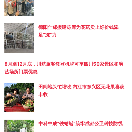
德阳什邡援建冻库为花菇卖上好价钱添
足“冻”力
8月至12月底，川航旅客凭登机牌可享四川50家景区和演
艺场所门票优惠
田间地头忙增收 内江市东兴区无花果喜获
丰收
中科中成“铁蜻蜓”筑牢成都公卫科技防线