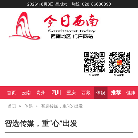
2026年8月8日 星期六
热线: 028-86630890
四川
推荐
首页
云南
贵州
重庆
西藏
体娱
健康
首页
体娱
智选传媒，重“心”出发
智选传媒，重“心”出发