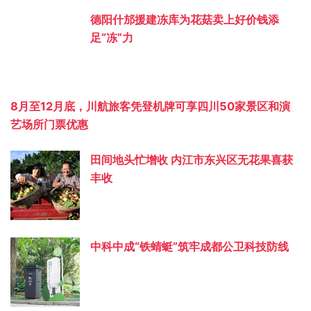
德阳什邡援建冻库为花菇卖上好价钱添
足“冻”力
8月至12月底，川航旅客凭登机牌可享四川50家景区和演
艺场所门票优惠
田间地头忙增收 内江市东兴区无花果喜获
丰收
中科中成“铁蜻蜓”筑牢成都公卫科技防线