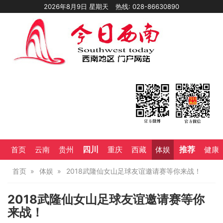
2026年8月9日 星期天
热线: 028-86630890
四川
推荐
首页
云南
贵州
重庆
西藏
体娱
健康
首页
体娱
2018武隆仙女山足球友谊邀请赛等你来战！
2018武隆仙女山足球友谊邀请赛等你
来战！