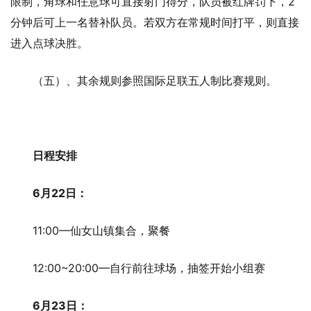
限制，角球和任意球可直接射门得分，队员被红牌罚下，2
分钟后可上一名替补队员。若双方在常规时间打平，则直接
进入点球决胜。
（五）、其余规则参照国际足联五人制比赛规则。
日程安排
6月
22
日：
11:00—仙女山镇集合，聚餐
12:00~20:00—自行前往球场，抽签开始小组赛
6月
23
日：