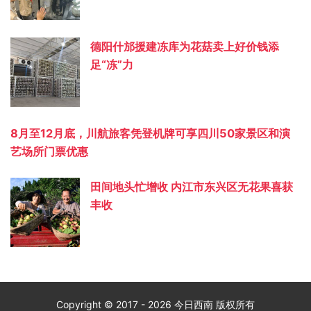
德阳什邡援建冻库为花菇卖上好价钱添
足“冻”力
8月至12月底，川航旅客凭登机牌可享四川50家景区和演
艺场所门票优惠
田间地头忙增收 内江市东兴区无花果喜获
丰收
Copyright © 2017 - 2026 今日西南 版权所有