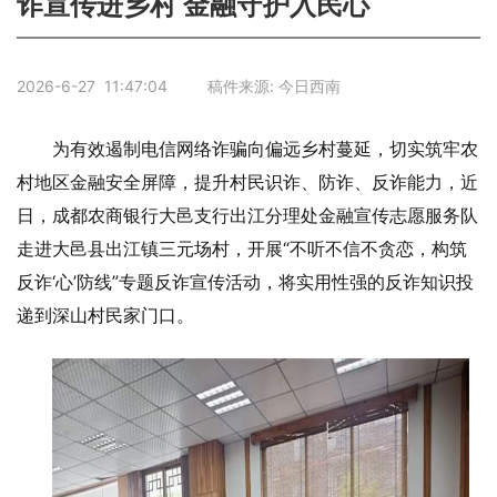
诈宣传进乡村 金融守护入民心
2026-6-27 11:47:04 稿件来源: 今日西南
为有效遏制电信网络诈骗向偏远乡村蔓延，切实筑牢农
村地区金融安全屏障，提升村民识诈、防诈、反诈能力，近
日，成都农商银行大邑支行出江分理处金融宣传志愿服务队
走进大邑县出江镇三元场村，开展“不听不信不贪恋，构筑
反诈‘心’防线”专题反诈宣传活动，将实用性强的反诈知识投
递到深山村民家门口。