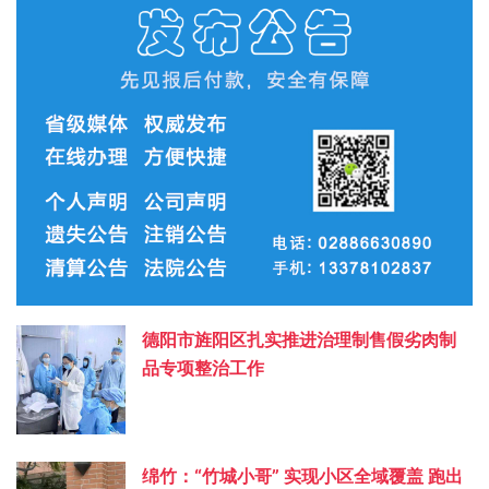
德阳市旌阳区扎实推进治理制售假劣肉制
品专项整治工作
绵竹：“竹城小哥” 实现小区全域覆盖 跑出