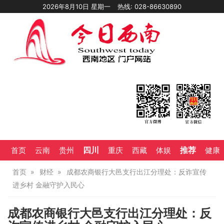
2026年8月10日 星期一
热线: 028-86630890
四川
推荐
首页
云南
贵州
重庆
西藏
体娱
健康
首页
财经
成都农商银行大邑支行出江分理处：反诈宣传
进乡村 金融守护入民心
成都农商银行大邑支行出江分理处：反