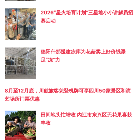
2026“星火培育计划”三星堆小小讲解员招
募启动
德阳什邡援建冻库为花菇卖上好价钱添
足“冻”力
8月至12月底，川航旅客凭登机牌可享四川50家景区和演
艺场所门票优惠
田间地头忙增收 内江市东兴区无花果喜获
丰收