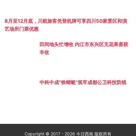
8月至12月底，川航旅客凭登机牌可享四川50家景区和演
艺场所门票优惠
田间地头忙增收 内江市东兴区无花果喜获
丰收
中科中成“铁蜻蜓”筑牢成都公卫科技防线
Copyright © 2017 - 2026 今日西南 版权所有