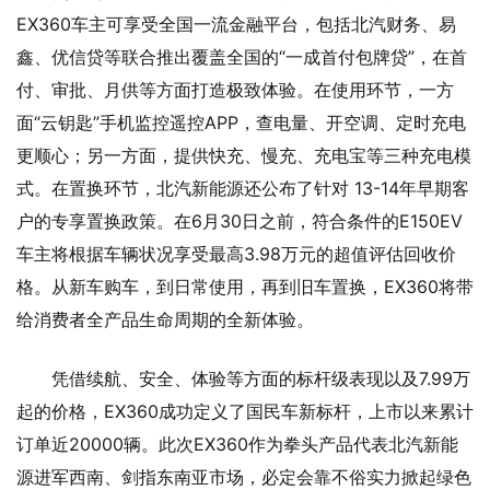
EX360车主可享受全国一流金融平台，包括北汽财务、易
鑫、优信贷等联合推出覆盖全国的“一成首付包牌贷”，在首
付、审批、月供等方面打造极致体验。在使用环节，一方
面“云钥匙”手机监控遥控APP，查电量、开空调、定时充电
更顺心；另一方面，提供快充、慢充、充电宝等三种充电模
式。在置换环节，北汽新能源还公布了针对 13-14年早期客
户的专享置换政策。在6月30日之前，符合条件的E150EV
车主将根据车辆状况享受最高3.98万元的超值评估回收价
格。从新车购车，到日常使用，再到旧车置换，EX360将带
给消费者全产品生命周期的全新体验。
凭借续航、安全、体验等方面的标杆级表现以及7.99万
起的价格，EX360成功定义了国民车新标杆，上市以来累计
订单近20000辆。此次EX360作为拳头产品代表北汽新能
源进军西南、剑指东南亚市场，必定会靠不俗实力掀起绿色