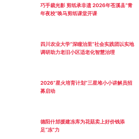
巧手裁光影 剪纸承非遗 2026年苍溪县“青
年夜校”唤马剪纸课堂开课
四川农业大学“深瞳治里”社会实践团以实地
调研助力老旧小区适老化智慧治理
2026“星火培育计划”三星堆小小讲解员招
募启动
德阳什邡援建冻库为花菇卖上好价钱添
足“冻”力