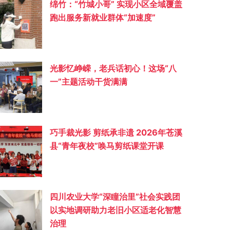
绵竹：“竹城小哥” 实现小区全域覆盖
跑出服务新就业群体“加速度”
光影忆峥嵘，老兵话初心！这场“八
一”主题活动干货满满
巧手裁光影 剪纸承非遗 2026年苍溪
县“青年夜校”唤马剪纸课堂开课
四川农业大学“深瞳治里”社会实践团
以实地调研助力老旧小区适老化智慧
治理