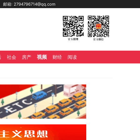
0
邮箱: 2794796714@qq.com
视频
活
社会
房产
财经
阅读