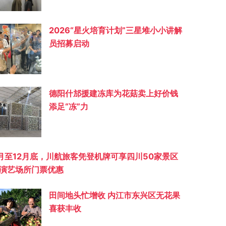
2026“星火培育计划”三星堆小小讲解
员招募启动
德阳什邡援建冻库为花菇卖上好价钱
添足“冻”力
月至12月底，川航旅客凭登机牌可享四川50家景区
演艺场所门票优惠
田间地头忙增收 内江市东兴区无花果
喜获丰收