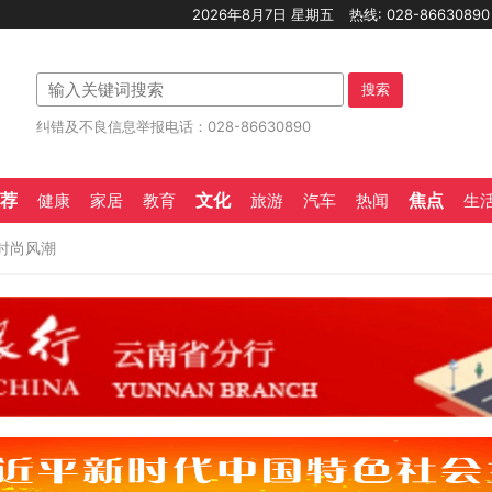
2026年8月7日 星期五
热线: 028-8663089
搜索
纠错及不良信息举报电话：028-86630890
荐
文化
焦点
健康
家居
教育
旅游
汽车
热闻
生
时尚风潮