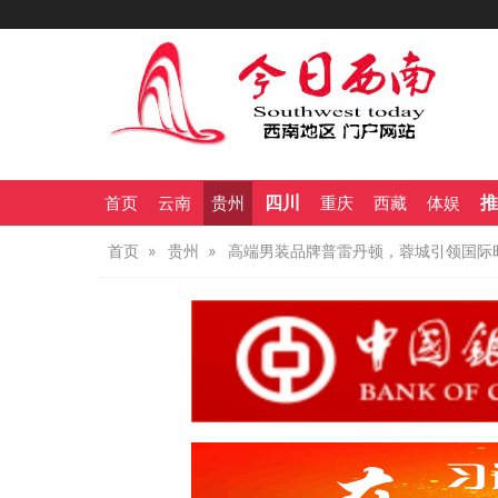
四川
推
首页
云南
贵州
重庆
西藏
体娱
首页
贵州
高端男装品牌普雷丹顿，蓉城引领国际