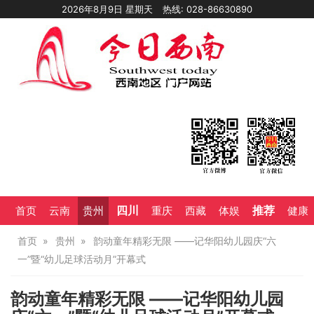
2026年8月9日 星期天
热线: 028-86630890
四川
推荐
首页
云南
贵州
重庆
西藏
体娱
健康
首页
贵州
韵动童年精彩无限 ——记华阳幼儿园庆“六
一”暨“幼儿足球活动月”开幕式
韵动童年精彩无限 ——记华阳幼儿园