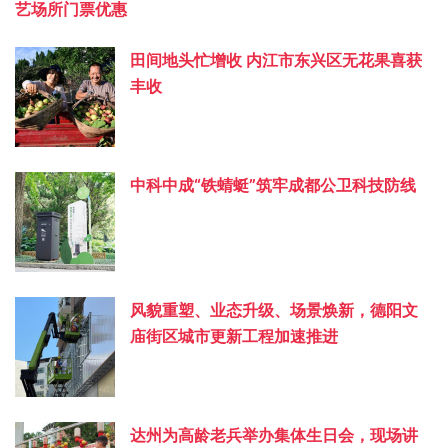
艺场所门票优惠
田间地头忙增收 内江市东兴区无花果喜获
丰收
中科中成“铁蜻蜓”筑牢成都公卫科技防线
风貌重塑、业态升级、场景焕新，德阳文
庙街区城市更新工程加速推进
达州为高龄老兵举办集体生日会，现场讲