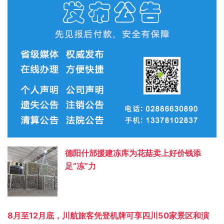
德阳什邡援建冻库为花菇卖上好价钱添
足“冻”力
8月至12月底，川航旅客凭登机牌可享四川50家景区和演