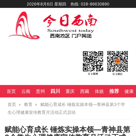
2026年8月6日 星期四
热线: 028-86630890
四川
推荐
首页
云南
贵州
重庆
西藏
体娱
健康
首页
教育
赋能心育成长 锤炼实操本领—青神县第3个学
生心理健康宣传教育月活动正式启动
赋能心育成长 锤炼实操本领—青神县第