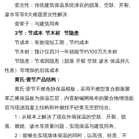
壹次性：传统建筑保温系统潜在的脱落、空鼓、开裂、
渗水等等9大难题壹次性解决
壹辈子：与建筑同寿
3节：节成本 节木材 节隐患
节成本：有效缩短工期，节约成本
节木材：预计仅四川一年就能节约100万方木材
节隐患：节省因隐患（脱落 开裂 空鼓 渗水 保温持久
性差）等增加的后续成本
黄氏·壹节产品结构：
黄氏·壹节不燃免拆保温模板，采用不燃型复合膨胀聚
苯乙烯保温板为保温芯层，内置耐碱网格布的聚合物增强面
层与现浇混凝土结构和外侧找平砂浆无空腔结合。
1：从根本上解决了现在外墙保温的空鼓、开裂、脱
落、燃烧、渗水等质量问题，实现保温与建筑同寿。
2：能够在实现墙体保温的同时，以高强、轻质、不