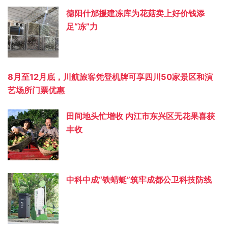
德阳什邡援建冻库为花菇卖上好价钱添
足“冻”力
8月至12月底，川航旅客凭登机牌可享四川50家景区和演
艺场所门票优惠
田间地头忙增收 内江市东兴区无花果喜获
丰收
中科中成“铁蜻蜓”筑牢成都公卫科技防线