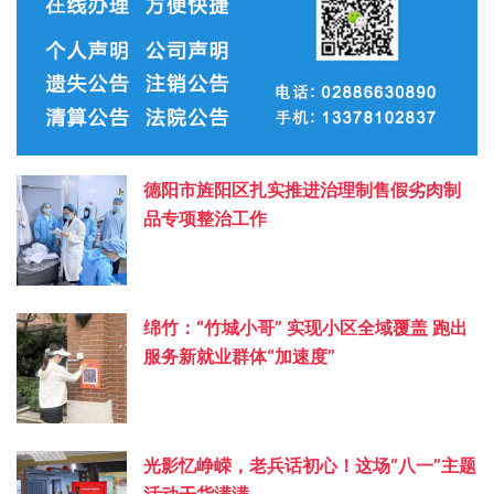
德阳市旌阳区扎实推进治理制售假劣肉制
品专项整治工作
绵竹：“竹城小哥” 实现小区全域覆盖 跑出
服务新就业群体“加速度”
光影忆峥嵘，老兵话初心！这场“八一”主题