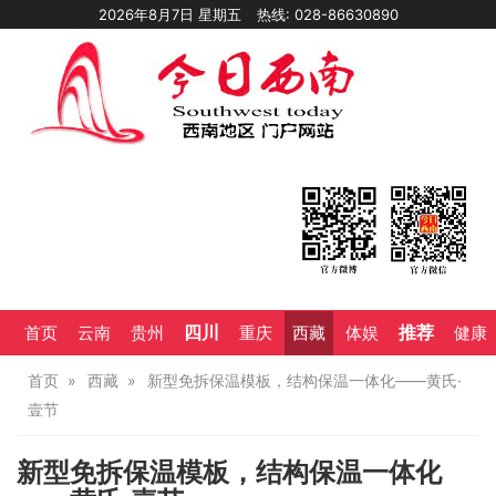
2026年8月7日 星期五
热线: 028-86630890
四川
推荐
首页
云南
贵州
重庆
西藏
体娱
健康
首页
西藏
新型免拆保温模板，结构保温一体化——黄氏·
壹节
新型免拆保温模板，结构保温一体化