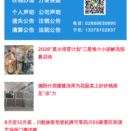
2026“星火培育计划”三星堆小小讲解员招
募启动
德阳什邡援建冻库为花菇卖上好价钱添
足“冻”力
8月至12月底，川航旅客凭登机牌可享四川50家景区和演
艺场所门票优惠