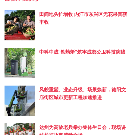
田间地头忙增收 内江市东兴区无花果喜获
丰收
中科中成“铁蜻蜓”筑牢成都公卫科技防线
风貌重塑、业态升级、场景焕新，德阳文
庙街区城市更新工程加速推进
达州为高龄老兵举办集体生日会，现场讲