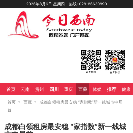
2026年8月6日 星期四
热线: 028-86630890
四川
推荐
首页
云南
贵州
重庆
西藏
体娱
健康
首页
西藏
成都白领租房最安稳 “家指数”新一线城市中居
首
成都白领租房最安稳 “家指数”新一线城