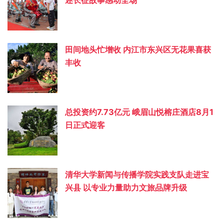
述长征故事感动全场
田间地头忙增收 内江市东兴区无花果喜获
丰收
总投资约‌7.73亿元 峨眉山悦榕庄酒店8月1
日正式迎客
清华大学新闻与传播学院实践支队走进宝
兴县 以专业力量助力文旅品牌升级