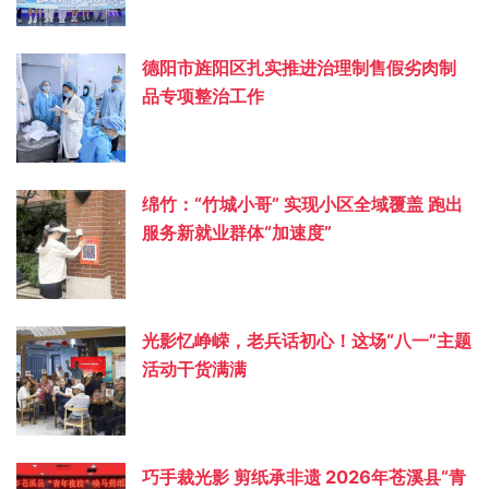
德阳市旌阳区扎实推进治理制售假劣肉制
品专项整治工作
绵竹：“竹城小哥” 实现小区全域覆盖 跑出
服务新就业群体“加速度”
光影忆峥嵘，老兵话初心！这场“八一”主题
活动干货满满
巧手裁光影 剪纸承非遗 2026年苍溪县“青