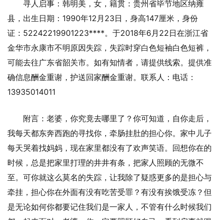
寻人启事：韩明美，女，籍贯：贵州省毕节地区纳雍
县，出生日期：1990年12月23日，身高147厘米，身份
证：52242219901223****。于2018年6月22日在浙江省
金华市永康市不明原因失踪，失踪时穿白色短袖白色短裤，
可能去往广东省韶关市。如有知情者，请提供线索。提供准
确信息酬金重谢，护送回家酬金重谢。联系人：电话：
13935014011
附言：老婆，你究竟去哪里了？你可知道，自你走后，
我每天都东奔西跑的寻找你，牵肠挂肚的担心你。家中儿子
每天哭着找妈妈，现在家里都没有了欢声笑语。回想你在的
时候，总是把家里打理的井井有条，把家人照顾的无微不
至。可你就这么莫名的失踪，让我除了疑惑更多的是担心与
牵挂，担心你在外面有没有吃苦受罪？有没有挨饿受冻？但
是无论如何你都要记住我们是一家人，不管有什么时候我们