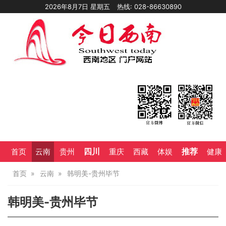
2026年8月7日 星期五
热线: 028-86630890
四川
推荐
首页
云南
贵州
重庆
西藏
体娱
健康
首页
云南
韩明美-贵州毕节
韩明美-贵州毕节